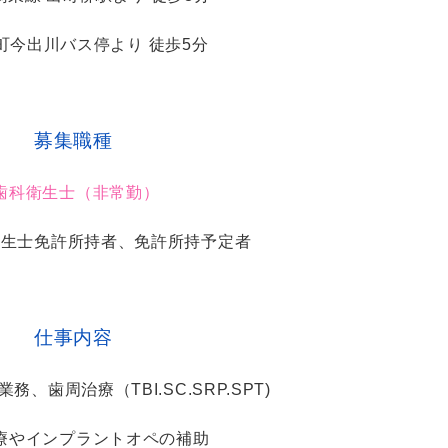
町今出川バス停より
徒歩5分
募集職種
歯科衛生士（非常勤）
衛生士免許所持者、免許所持予定者
仕事内容
、歯周治療（TBI.SC.SRP.SPT)
療やインプラントオペの補助