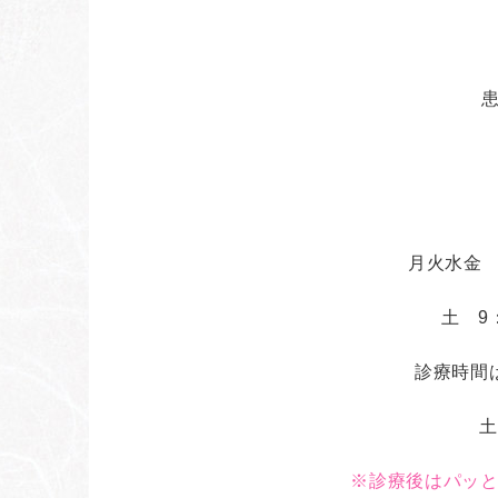
月火水金 
土 9
診療時
土
※診療後はパッ