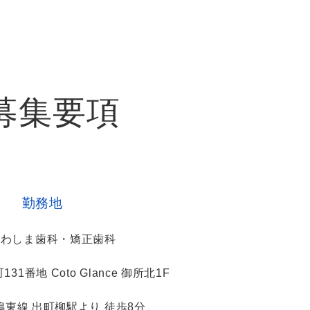
募集要項
勤務地
かわしま歯科・矯正歯科
1番地 Coto Glance 御所北1F
鴨東線 出町柳駅より 徒歩8分