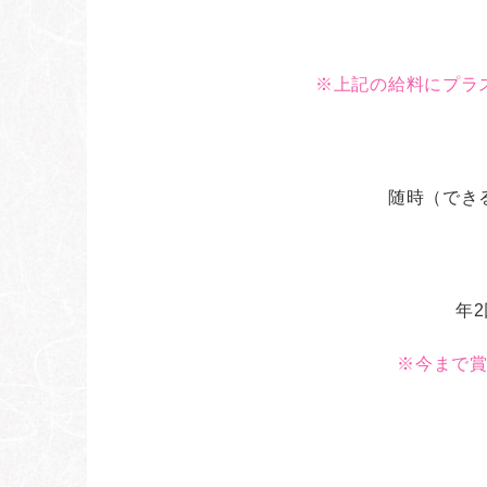
※上記の給料にプラ
随時（でき
年
※今まで